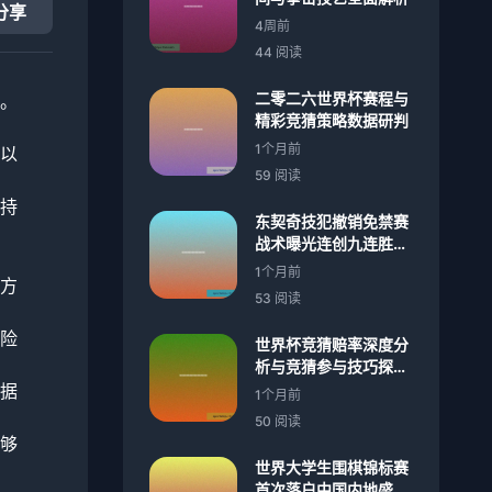
分享
4周前
44 阅读
二零二六世界杯赛程与
。
精彩竞猜策略数据研判
1个月前
以
59 阅读
持
东契奇技犯撤销免禁赛
战术曝光连创九连胜神
迹赛场复盘
1个月前
方
53 阅读
险
世界杯竞猜赔率深度分
析与竞猜参与技巧探索
助力精准预测数据研判
据
1个月前
50 阅读
够
世界大学生围棋锦标赛
首次落户中国内地盛大