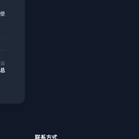
使
一篇
总
联系方式