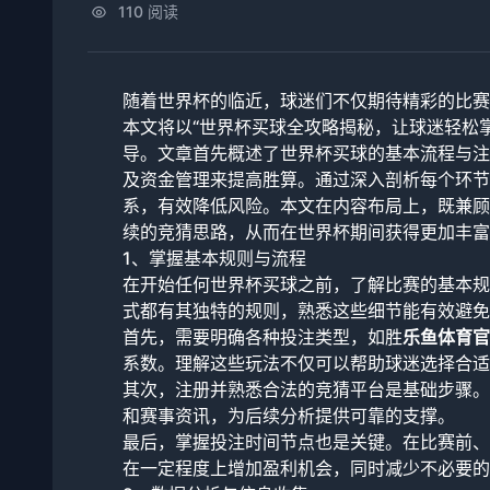
110 阅读
随着世界杯的临近，球迷们不仅期待精彩的比赛
本文将以“世界杯买球全攻略揭秘，让球迷轻松
导。文章首先概述了世界杯买球的基本流程与注
及资金管理来提高胜算。通过深入剖析每个环节
系，有效降低风险。本文在内容布局上，既兼顾
续的竞猜思路，从而在世界杯期间获得更加丰富
1、掌握基本规则与流程
在开始任何世界杯买球之前，了解比赛的基本规
式都有其独特的规则，熟悉这些细节能有效避免
首先，需要明确各种投注类型，如胜
乐鱼体育官
系数。理解这些玩法不仅可以帮助球迷选择合适
其次，注册并熟悉合法的竞猜平台是基础步骤。
和赛事资讯，为后续分析提供可靠的支撑。
最后，掌握投注时间节点也是关键。在比赛前、
在一定程度上增加盈利机会，同时减少不必要的