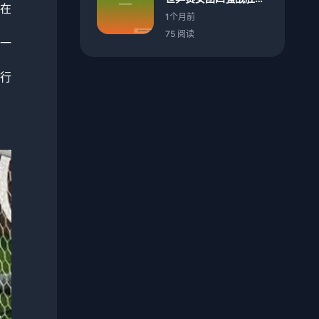
在
国队
1个月前
75 阅读
一
行