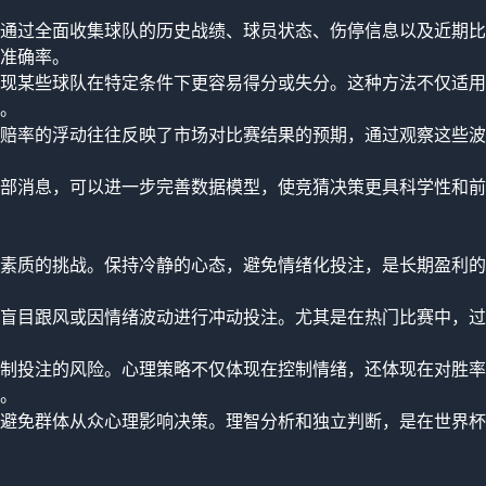
通过全面收集球队的历史战绩、球员状态、伤停信息以及近期比
准确率。
现某些球队在特定条件下更容易得分或失分。这种方法不仅适用
。
赔率的浮动往往反映了市场对比赛结果的预期，通过观察这些波
部消息，可以进一步完善数据模型，使竞猜决策更具科学性和前
素质的挑战。保持冷静的心态，避免情绪化投注，是长期盈利的
盲目跟风或因情绪波动进行冲动投注。尤其是在热门比赛中，过
制投注的风险。心理策略不仅体现在控制情绪，还体现在对胜率
。
避免群体从众心理影响决策。理智分析和独立判断，是在世界杯