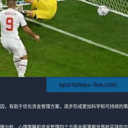
因，有助于优化资金管理方案，逐步形成更加科学和可持续的策
据分析、心理策略和资金管理四个方面全面掌握世界杯买球的方