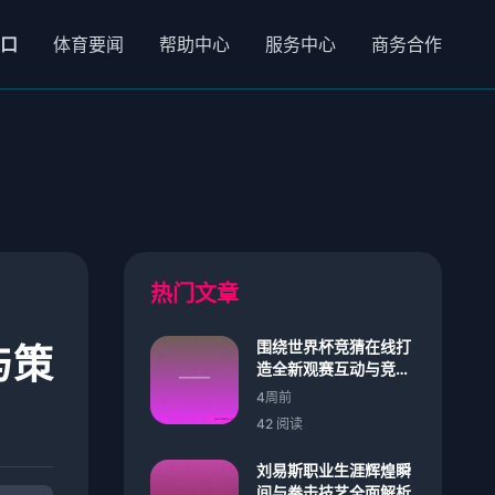
口
体育要闻
帮助中心
服务中心
商务合作
热门文章
围绕世界杯竞猜在线打
与策
造全新观赛互动与竞猜
参与技巧权威解析平台
4周前
数据研判
42 阅读
刘易斯职业生涯辉煌瞬
间与拳击技艺全面解析