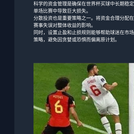
科学的资金管理是确保在世界杯买球中长期稳定
单场比赛中导致巨大损失。
分散投资也是重要策略之一。将资金合理分配在
赛事失误对整体收益的影响。
同时，设置止盈和止损规则能够帮助球迷在市场
策略，避免因贪婪或恐惧而偏离原计划。